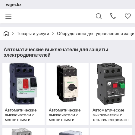
wgm.kz
Товары и услуги
Оборудование для управления и защи
Автоматические выключатели для защиты
электродвигателей
Автоматические
Автоматические
Автоматические
выключатели с
выключатели с
выключатели с
магнитным и
магнитным и
теплоэлектромагн
комбинированным
комбинированным
итным
расцепителем до
расцепителем до
расцепителем до
15 кВт (TeSys
30кВт (TeSys GV3)
15кВт (EasyPact