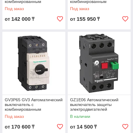
комбинированным
комбинированным
расцепителем 40А винтовые
расцепителем 50А винтовые
Под заказ
Под заказ
зажимы
зажимы
142 000
155 950
от
₸
от
₸
GV3P65 GV3 Автоматический
GZ1E06 Автоматический
выключатель с
выключатель защиты
комбинированным
электродвигателей
расцепителем 65А винтовые
мощностью до 0.37кВт, на
Под заказ
В наличии
зажимы
токи 1 - 1.6А
170 600
14 500
от
₸
от
₸