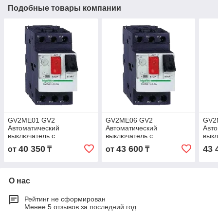
Подобные товары компании
GV2ME01 GV2
GV2ME06 GV2
GV2
Автоматический
Автоматический
Авто
выключатель с
выключатель с
выкл
комбинированным
комбинированным
ком
40 350
43 600
43 
от
₸
от
₸
расцепителем 0,1-0,16А
расцепителем 1-1,6А
расц
О нас
Рейтинг не сформирован
Менее 5 отзывов за последний год