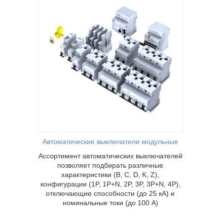
бирать
C, D, K,
P, 3P,
собности
и (до 100
Автоматические выключатели модульные
Ассортимент автоматических выключателей
позволяет подбирать различные
характеристики (B, C, D, K, Z),
конфигурации (1P, 1P+N, 2P, 3P, 3P+N, 4P),
отключающие способности (до 25 кА) и
номинальные токи (до 100 А)