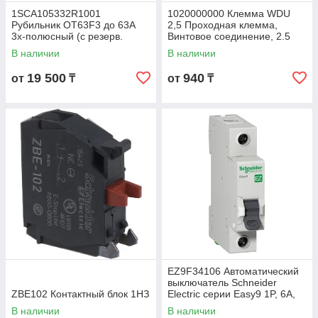
1SCA105332R1001
1020000000 Клемма WDU
Рубильник OT63F3 до 63А
2,5 Проходная клемма,
3х-полюсный (с резерв.
Винтовое соединение, 2.5
ручкой)
mm², 800 V, 24 A, Темно-
В наличии
В наличии
бежевый
19 500
940
от
₸
от
₸
EZ9F34106 Автоматический
выключатель Schneider
ZBE102 Контактный блок 1НЗ
Electric серии Easy9 1P, 6A,
C, 4.5кА/230В
В наличии
В наличии