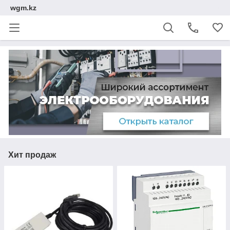
wgm.kz
Хит продаж