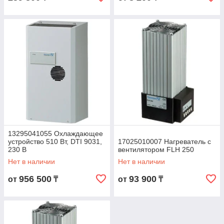
13295041055 Охлаждающее
устройство 510 Вт, DTI 9031,
17025010007 Нагреватель с
230 В
вентилятором FLH 250
Нет в наличии
Нет в наличии
956 500
93 900
от
₸
от
₸