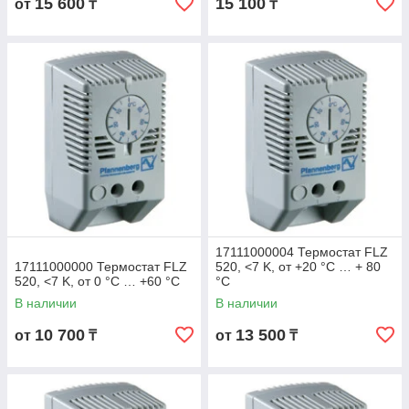
15 600
15 100
от
₸
₸
17111000004 Термостат FLZ
17111000000 Термостат FLZ
520, <7 K, от +20 °C … + 80
520, <7 K, от 0 °C … +60 °C
°C
В наличии
В наличии
10 700
13 500
от
₸
от
₸