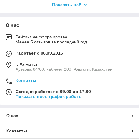
мы поставляем все “из одних рук”.
Показать всё
Pfannenberg постоянно учитываем Ваши отзывы при
разработке наших продуктов, создавая удобное в
использовании оборудование. Благодаря этому Pfannenberg
О нас
является ведущей компанией, которая в полной мере
отвечает требованиям рынка.
Рейтинг не сформирован
Менее 5 отзывов за последний год
Для конечных пользователей всё более актуальным
становится вопрос повышения эффективности
Работает с 06.09.2016
использования оборудования за счёт уменьшения
потребления электроэнергии. Таким образом, мы вносим
г. Алматы
свой вклад в создание энергосберегающего оборудования.
Ауэзова 84/69, кабинет 200, Алматы, Казахстан
Обратитесь к нам, чтобы использовать наш опыт. Наше
оборудование и техническая поддержка позволят Вам
Контакты
развивать Ваш бизнес на уровне мировых стандартов.
Сегодня работает с 09:00 до 17:00
Показать весь график работы
О нас
Контакты