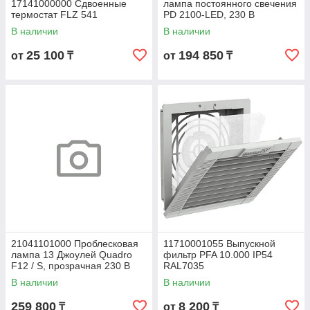
17141000000 Сдвоенные
лампа постоянного свечения
термостат FLZ 541
PD 2100-LED, 230 В
В наличии
В наличии
25 100
194 850
от
₸
от
₸
21041101000 Проблесковая
11710001055 Выпускной
лампа 13 Джоулей Quadro
фильтр PFA 10.000 IP54
F12 / S, прозрачная 230 В
RAL7035
В наличии
В наличии
259 800
8 200
₸
от
₸