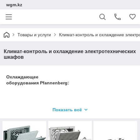
wgm.kz
Товары и услуги
Климат-контроль и охлаждение электр
Климат-контроль и охлаждение электротехнических
шкафов
Охлаждающее
оборудования
Pfannenberg
:
Для начала необходимо понять, почему надежное
Показать всё
охлаждающее устройство столь важно для Вашего
электротехнического шкафа?!
Охлаждающее устройство от Pfannenberg для Вашего
электротехнического шкафа – это больше, чем просто
аксессуар. Фактически, это основа Вашего