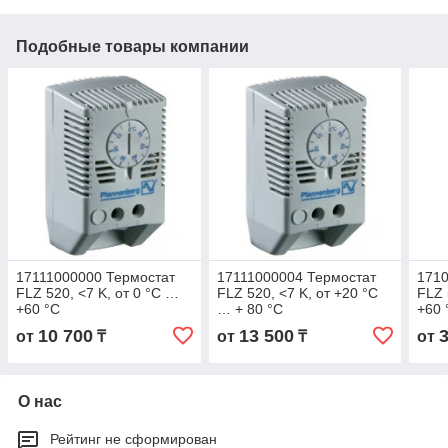
Подобные товары компании
17111000000 Термостат
17111000004 Термостат
1710
FLZ 520, <7 K, от 0 °C …
FLZ 520, <7 K, от +20 °C
FLZ 
+60 °C
… + 80 °C
+60 
10 700
13 500
от
₸
от
₸
от
О нас
Рейтинг не сформирован