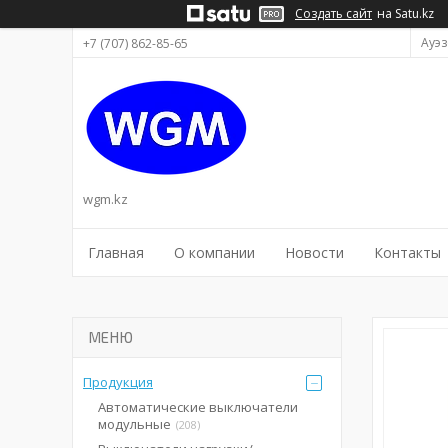
Создать сайт
на Satu.kz
Ауэз
+7 (707) 862-85-65
wgm.kz
Главная
О компании
Новости
Контакты
Продукция
Автоматические выключатели
модульные
208