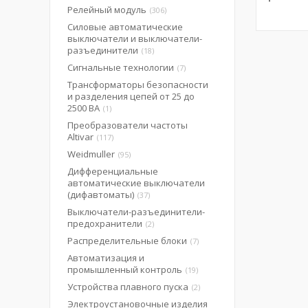
Релейный модуль
306
Силовые автоматические
выключатели и выключатели-
разъединители
18
Сигнальные технологии
7
Трансформаторы безопасности
и разделения цепей от 25 до
2500 ВА
1
Преобразователи частоты
Altivar
117
Weidmuller
95
Дифференциальные
автоматические выключатели
(дифавтоматы)
37
Выключатели-разъединители-
предохранители
2
Распределительные блоки
7
Автоматизация и
промышленный контроль
19
Устройства плавного пуска
2
Электроустановочные изделия