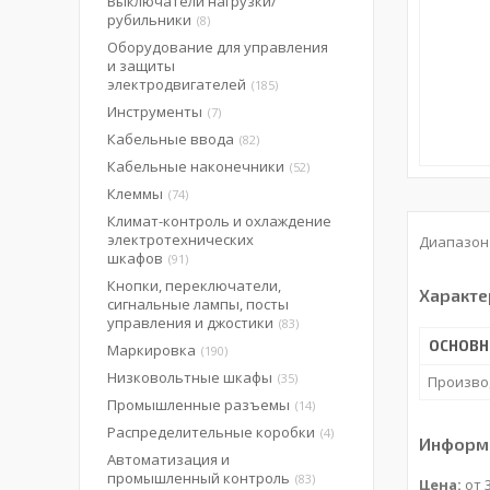
Выключатели нагрузки/
рубильники
8
Оборудование для управления
и защиты
электродвигателей
185
Инструменты
7
Кабельные ввода
82
Кабельные наконечники
52
Клеммы
74
Климат-контроль и охлаждение
электротехнических
Диапазон п
шкафов
91
Кнопки, переключатели,
Характе
сигнальные лампы, посты
управления и джостики
83
ОСНОВ
Маркировка
190
Низковольтные шкафы
35
Произво
Промышленные разъемы
14
Распределительные коробки
4
Информа
Автоматизация и
промышленный контроль
83
Цена:
от 3