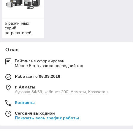
что температурный режим в шкафу исключает образование
конденсата. Вентиляторы с фильтром 4-го поколения,
управляемые с помощью термостатов и гигростатов серии
FLZ, обеспечивают «интеллектуальное» охлаждение
электротехнических шкафов в соответствии с
6 различных
серий
индивидуальными потребностями. Это помогает увеличить
нагревателей
эффективность использования электрической энергии и
уменьшает выбросы CO2 в атмосферу. Соответственно,
использование термостатов и гигростатов серии FLZ
О нас
предполагает лучший экологический баланс за счет более
высокой энергоэффективности. Также использование
Рейтинг не сформирован
термостатов и гигростатов серии FLZ повышает надежность
Менее 5 отзывов за последний год
ваших технологических процессов.
Работает с 06.09.2016
г. Алматы
Ауэзова 84/69, кабинет 200, Алматы, Казахстан
Контакты
Сегодня выходной
Показать весь график работы