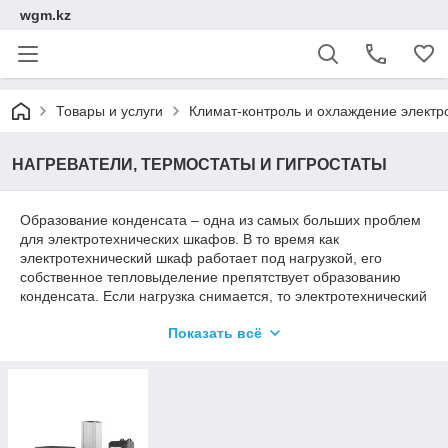
wgm.kz
Товары и услуги
Климат-контроль и охлаждение электр
НАГРЕВАТЕЛИ, ТЕРМОСТАТЫ И ГИГРОСТАТЫ
Образование конденсата – одна из самых больших проблем
для электротехнических шкафов. В то время как
электротехнический шкаф работает под нагрузкой, его
собственное тепловыделение препятствует образованию
конденсата. Если нагрузка снимается, то электротехнический
шкаф, соответственно, охлаждается. Это время начала
Показать всё
работы наших нагревателей (нагреватели с вентилятором и
без). Серия PFH-T из нагревателя с вентилятором и
встроенного термостата гарантированно предотвращает
образование конденсата в шкафу. Нагреватели серии FLH
идеально дополняются термостатами и гигростатами серии
FLZ. Работая в связке, они позволяют нам быть уверенными,