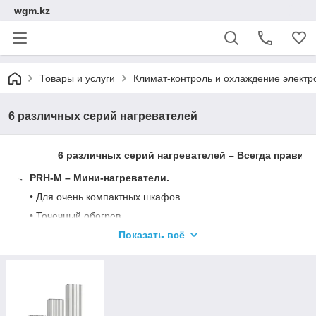
wgm.kz
Товары и услуги
Климат-контроль и охлаждение электр
6 различных серий нагревателей
6 различных серий нагревателей – Всегда правил
PRH-M – Мини-нагреватели.
• Для очень компактных шкафов.
• Точечный обогрев.
• При небольших потребностях в обогреве.
Показать всё
FLH – Нагреватели.
• Стандартный обогрев для всех областей применения.
• Широкий диапазон производительности в соответствии с о