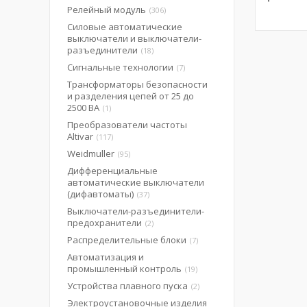
Релейный модуль
306
Силовые автоматические
выключатели и выключатели-
разъединители
18
Сигнальные технологии
7
Трансформаторы безопасности
и разделения цепей от 25 до
2500 ВА
1
Преобразователи частоты
Altivar
117
Weidmuller
95
Дифференциальные
автоматические выключатели
(дифавтоматы)
37
Выключатели-разъединители-
предохранители
2
Распределительные блоки
7
Автоматизация и
промышленный контроль
19
Устройства плавного пуска
2
Электроустановочные изделия