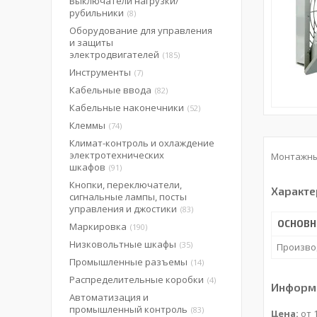
Выключатели нагрузки/
рубильники
8
Оборудование для управления
и защиты
электродвигателей
185
Инструменты
7
Кабельные ввода
82
Кабельные наконечники
52
Клеммы
74
Климат-контроль и охлаждение
электротехнических
Монтажные
шкафов
91
Кнопки, переключатели,
Характе
сигнальные лампы, посты
управления и джостики
83
ОСНОВ
Маркировка
190
Низковольтные шкафы
35
Произво
Промышленные разъемы
14
Распределительные коробки
4
Информа
Автоматизация и
промышленный контроль
83
Цена:
от 1