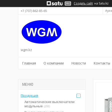
Создать сайт
на Satu.kz
Ауэз
+7 (707) 862-85-65
wgm.kz
Главная
О компании
Новости
Контакты
Продукция
Автоматические выключатели
модульные
208