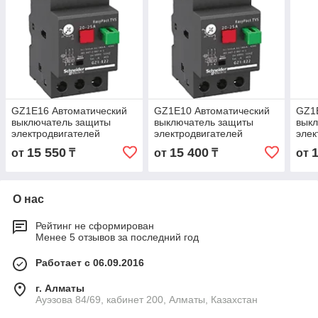
GZ1E16 Автоматический
GZ1E10 Автоматический
GZ1
выключатель защиты
выключатель защиты
вык
электродвигателей
электродвигателей
элек
мощностью до 5.5кВт, на
мощностью до 2.2кВт, на
мощн
15 550
15 400
от
₸
от
₸
от
токи 9 - 14А
токи 4 - 6.3А
токи
О нас
Рейтинг не сформирован
Менее 5 отзывов за последний год
Работает с 06.09.2016
г. Алматы
Ауэзова 84/69, кабинет 200, Алматы, Казахстан