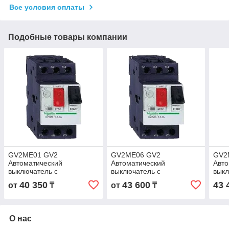
Все условия оплаты
Подобные товары компании
GV2ME01 GV2
GV2ME06 GV2
GV2
Автоматический
Автоматический
Авто
выключатель с
выключатель с
выкл
комбинированным
комбинированным
ком
40 350
43 600
43 
от
₸
от
₸
расцепителем 0,1-0,16А
расцепителем 1-1,6А
расц
О нас