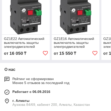
GZ1E22 Автоматический
GZ1E16 Автоматический
GZ1
выключатель защиты
выключатель защиты
вык
электродвигателей
электродвигателей
элек
мощностью до 11кВт, на
мощностью до 5.5кВт, на
мощн
16 050
15 550
от
₸
от
₸
от
токи 20 - 25А
токи 9 - 14А
токи
О нас
Рейтинг не сформирован
Менее 5 отзывов за последний год
Работает с 06.09.2016
г. Алматы
Ауэзова 84/69, кабинет 200, Алматы, Казахстан