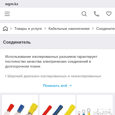
wgm.kz
Товары и услуги
Кабельные наконечники
Соедините
Соединитель
Использование изолированных разъемов гарантирует
постоянство качества электрических соединений в
долгосрочном плане.
• Широкий диапазон изолированных и неизолированных
кабельных наконечников и разъемов
Показать всё
• Трубчатые кабельные наконечники, соответствующие
современным рыночным стандартам (Euroseries)
• Компрессионные кабельные наконечники по стандарту
DIN 46235
• Кабельные наконечники из листового металла по стандарту
DIN 46234