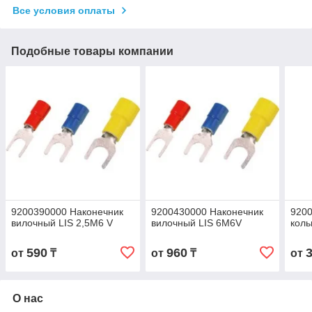
Все условия оплаты
Подобные товары компании
9200390000 Наконечник
9200430000 Наконечник
9200
вилочный LIS 2,5M6 V
вилочный LIS 6M6V
коль
590
960
от
₸
от
₸
от
О нас