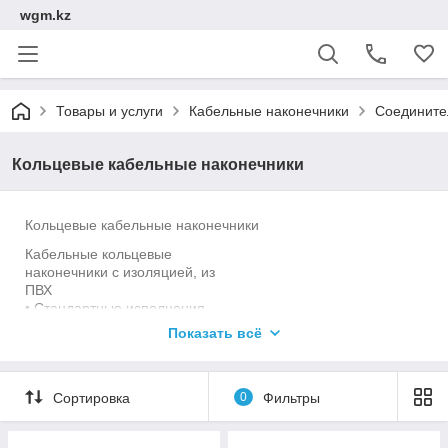
wgm.kz
Товары и услуги
Кабельные наконечники
Соедините
Кольцевые кабельные наконечники
Кольцевые кабельные наконечники
Кабельные кольцевые
наконечники с изоляцией, из
ПВХ
• Стандартные исполнения
• Без пайки
Показать всё
• С конической горловиной
для ввода
Сортировка
0
Фильтры