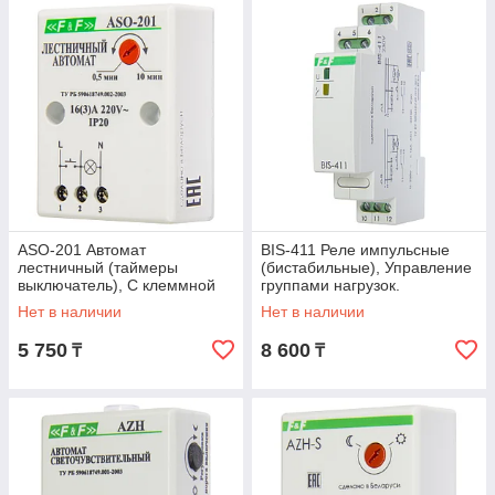
ASO-201 Автомат
BIS-411 Реле импульсные
лестничный (таймеры
(бистабильные), Управление
выключатель), С клеммной
группами нагрузок.
колодкой для подключения.
Максимальный ток нагрузки
Нет в наличии
Нет в наличии
Максимальный ток
16 А. С функци
5 750
8 600
₸
₸