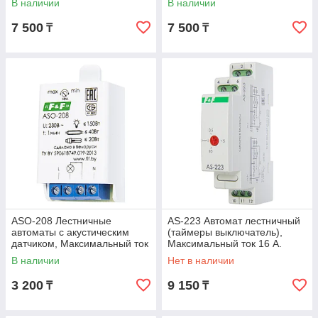
В наличии
В наличии
А
ток 1,2 А
7 500
7 500
₸
₸
ASO-208 Лестничные
AS-223 Автомат лестничный
автоматы с акустическим
(таймеры выключатель),
датчиком, Максимальный ток
Максимальный ток 16 А.
0.6 А
Монтаж на DIN-рейку,
В наличии
Нет в наличии
3 200
9 150
₸
₸