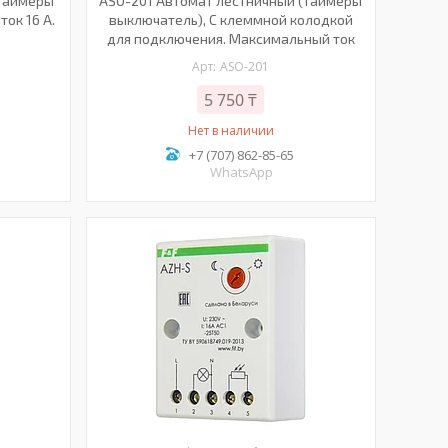
(таймеры
ASO-201 Автомат лестничный (таймеры
ок 16 А.
выключатель), С клеммной колодкой
для подключения. Максимальный ток
ASO-201
5 750 ₸
Нет в наличии
+7 (707) 862-85-65
WhatsApp