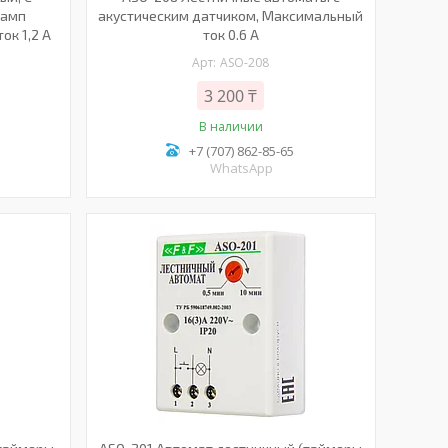
ламп
акустическим датчиком, Максимальный
ок 1,2 А
ток 0.6 А
ASO-208
3 200 ₸
В наличии
+7 (707) 862-85-65
WhatsApp