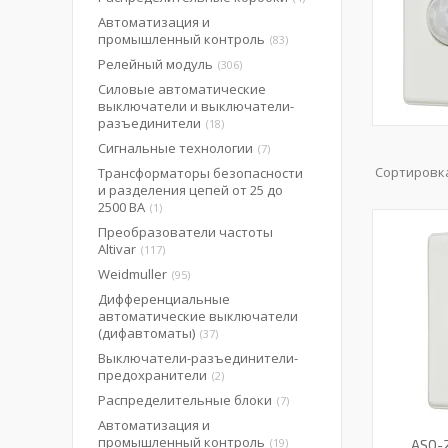
Автоматизация и
промышленный контроль
83
Релейный модуль
306
Силовые автоматические
выключатели и выключатели-
разъединители
18
Сигнальные технологии
7
Трансформаторы безопасности
и разделения цепей от 25 до
2500 ВА
1
Преобразователи частоты
Altivar
117
Weidmuller
95
Дифференциальные
автоматические выключатели
(дифавтоматы)
37
Выключатели-разъединители-
предохранители
2
Распределительные блоки
7
Автоматизация и
промышленный контроль
19
ASO-2