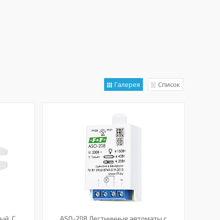
Галерея
Список
ый, С
ASO-208 Лестничные автоматы с