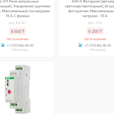
IS-411 Реле импульсные
AZH-S Фотореле (автом
льные), Управление группами
светочувствительные), Вст
к. Максимальный ток нагрузки
фотодатчик. Максимальны
16 А. С функци
нагрузки - 10 А.
BIS-411
AZH
8 600 ₸
6 200 ₸
Нет в наличии
Нет в наличии
+7 (707) 862-85-65
+7 (707) 862-85-65
WhatsApp
WhatsApp