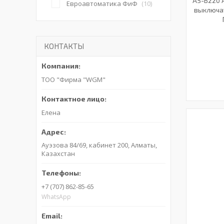
AS-B220 
Евроавтоматика ФиФ
10
выключат
КОНТАКТЫ
ТОО "Фирма "WGM"
Елена
Ауэзова 84/69, кабинет 200, Алматы,
Казахстан
+7 (707) 862-85-65
WhatsApp