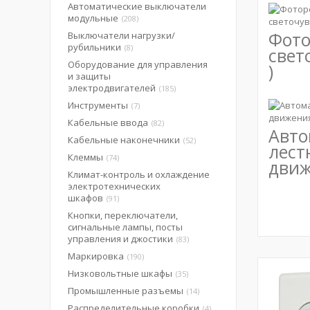
Автоматические выключатели
модульные
208
Фото
Выключатели нагрузки/
рубильники
8
свет
Оборудование для управления
)
и защиты
электродвигателей
185
Инструменты
7
Кабельные ввода
82
Авт
Кабельные наконечники
52
лест
Клеммы
74
дви
Климат-контроль и охлаждение
электротехнических
шкафов
91
Кнопки, переключатели,
сигнальные лампы, посты
управления и джостики
83
Маркировка
190
Низковольтные шкафы
35
Промышленные разъемы
14
Распределительные коробки
4