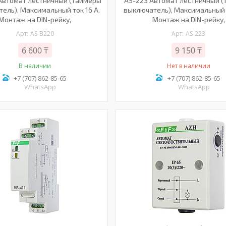
Автомат лестничный (таймеры
AS-223 Автомат лестничный 
ель), Максимальный ток 16 А.
выключатель), Максимальный т
Монтаж на DIN-рейку,
Монтаж на DIN-рейку,
AS-B220
AS-223
6 600 ₸
9 150 ₸
В наличии
Нет в наличии
+7 (707) 862-85-65
+7 (707) 862-85-65
WhatsApp
WhatsApp