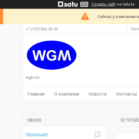
Создать сайт
на Satu.kz
Сейчас у компании н
Ауэз
+7 (707) 862-85-65
wgm.kz
Главная
О компании
Новости
Контакты
УСТРОЙ
Продукция