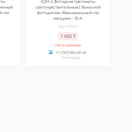
аты
AZH-S Фотореле (автоматы
роенный
светочувствительные), Выносной
й ток
фотодатчик. Максимальный ток
нагрузки - 16 А.
AZH-S
7 400 ₸
Нет в наличии
+7 (707) 862-85-65
WhatsApp