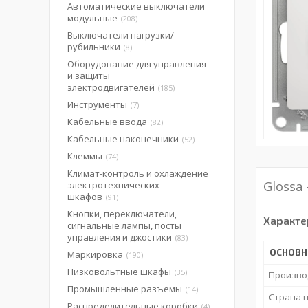
Автоматические выключатели
модульные
208
Выключатели нагрузки/
рубильники
8
Оборудование для управления
и защиты
электродвигателей
185
Инструменты
7
Кабельные ввода
82
Кабельные наконечники
52
Клеммы
74
Климат-контроль и охлаждение
Glossa
электротехнических
шкафов
91
Кнопки, переключатели,
Характе
сигнальные лампы, посты
управления и джостики
83
ОСНОВН
Маркировка
190
Низковольтные шкафы
35
Произво
Промышленные разъемы
14
Страна 
Распределительные коробки
4