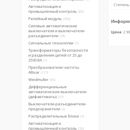
Степень
Автоматизация и
промышленный контроль
83
Релейный модуль
306
Информа
Силовые автоматические
выключатели и выключатели-
Цена:
2 93
разъединители
18
Сигнальные технологии
7
Трансформаторы безопасности
и разделения цепей от 25 до
2500 ВА
1
Преобразователи частоты
Altivar
117
Weidmuller
95
Дифференциальные
автоматические выключатели
(дифавтоматы)
37
Выключатели-разъединители-
предохранители
2
Распределительные блоки
7
Автоматизация и
промышленный контроль
19