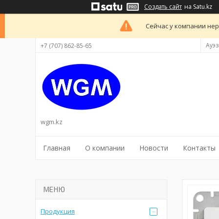
Создать сайт
на Satu.kz
Сейчас у компании нер
Ауэз
+7 (707) 862-85-65
wgm.kz
Главная
О компании
Новости
Контакты
Продукция