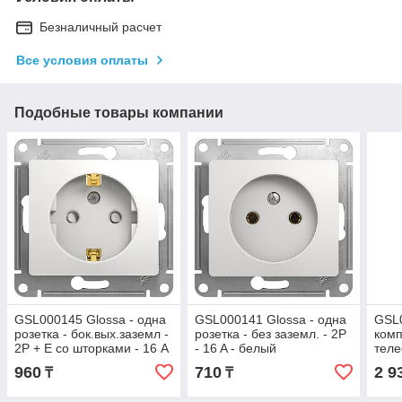
Безналичный расчет
Все условия оплаты
Подобные товары компании
GSL000145 Glossa - одна
GSL000141 Glossa - одна
GSL0
розетка - бок.вых.заземл -
розетка - без заземл. - 2P
ком
2P + E со шторками - 16 A
- 16 A - белый
теле
- белый
RJ11
960
710
2 9
₸
₸
бел