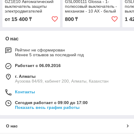
GZ1E10 Автоматический
GSL000111 Glossa - 1-
GSL0
выключатель защиты
полюсовый выключатель -
пол
электродвигателей
механизм - 10 AX - белый
выкл
мощностью до 2.2кВт, на
10 A
15 400
800
1 4
от
₸
₸
токи 4 - 6.3А
О нас
Рейтинг не сформирован
Менее 5 отзывов за последний год
Работает с 06.09.2016
г. Алматы
Ауэзова 84/69, кабинет 200, Алматы, Казахстан
Контакты
Сегодня работает с 09:00 до 17:00
Показать весь график работы
О нас