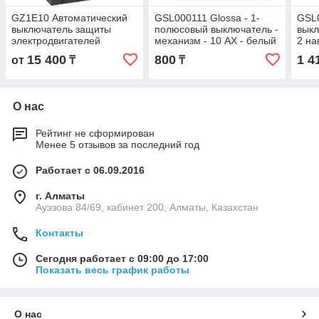
GZ1E10 Автоматический
GSL000111 Glossa - 1-
GSL0
выключатель защиты
полюсовый выключатель -
выкл
электродвигателей
механизм - 10 AX - белый
2 на
мощностью до 2.2кВт, на
меха
15 400
800
1 4
от
₸
₸
токи 4 - 6.3А
О нас
Рейтинг не сформирован
Менее 5 отзывов за последний год
Работает с 06.09.2016
г. Алматы
Ауэзова 84/69, кабинет 200, Алматы, Казахстан
Контакты
Сегодня работает с 09:00 до 17:00
Показать весь график работы
О нас