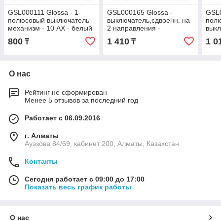
GSL000111 Glossa - 1-
GSL000165 Glossa -
GSL0
полюсовый выключатель -
выключатель,сдвоенн. на
пол
механизм - 10 AX - белый
2 направления -
выкл
механизм - 10 AX
10 A
800
1 410
1 0
₸
₸
О нас
Рейтинг не сформирован
Менее 5 отзывов за последний год
Работает с 06.09.2016
г. Алматы
Ауэзова 84/69, кабинет 200, Алматы, Казахстан
Контакты
Сегодня работает с 09:00 до 17:00
Показать весь график работы
О нас