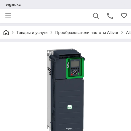
wgm.kz
Товары и услуги
Преобразователи частоты Altivar
Al