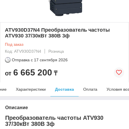
ATV930D37N4 Преобразователь частоты
ATV930 37/30кВт 380В 3ф
Под заказ
Код: ATV930D37N4
Розница
Отправка с
17 сентября 2026
6 665 200
от
₸
ние
Характеристики
Доставка
Оплата
Условия во
Описание
Преобразователь частоты ATV930
37/30кВт 380В 3ф