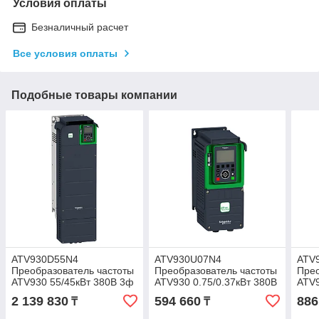
Условия оплаты
Безналичный расчет
Все условия оплаты
Подобные товары компании
ATV930D55N4
ATV930U07N4
ATV
Преобразователь частоты
Преобразователь частоты
Прео
ATV930 55/45кВт 380В 3ф
ATV930 0.75/0.37кВт 380В
ATV9
3Ф
2 139 830
594 660
886
₸
₸