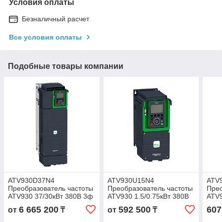
Условия оплаты
Безналичный расчет
Все условия оплаты
Подобные товары компании
ATV930D37N4
ATV930U15N4
ATV
Преобразователь частоты
Преобразователь частоты
Прео
ATV930 37/30кВт 380В 3ф
ATV930 1.5/0.75кВт 380В
ATV9
3ф
6 665 200
592 500
607
от
₸
от
₸