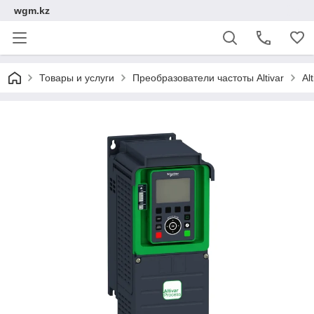
wgm.kz
Товары и услуги
Преобразователи частоты Altivar
Al