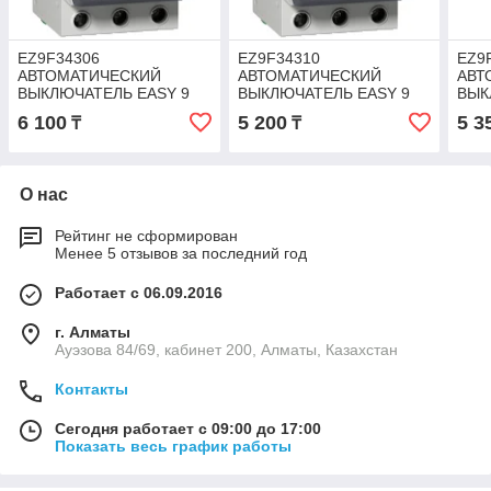
EZ9F34306
EZ9F34310
EZ9
АВТОМАТИЧЕСКИЙ
АВТОМАТИЧЕСКИЙ
АВТ
ВЫКЛЮЧАТЕЛЬ EASY 9
ВЫКЛЮЧАТЕЛЬ EASY 9
ВЫК
3П 6А С 4,5кА 400В
3П 10А С 4,5кА 400В
3П 1
6 100
5 200
5 3
₸
₸
О нас
Рейтинг не сформирован
Менее 5 отзывов за последний год
Работает с 06.09.2016
г. Алматы
Ауэзова 84/69, кабинет 200, Алматы, Казахстан
Контакты
Сегодня работает с 09:00 до 17:00
Показать весь график работы