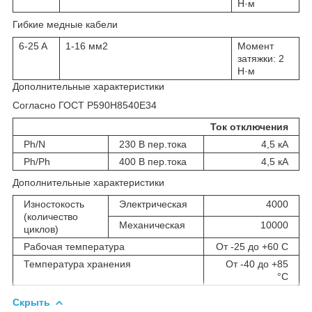
Н·м
Гибкие медные кабели
6-25 A
1-16 мм2
Момент
затяжки: 2
Н·м
Дополнительные характеристики
Согласно ГОСТ Р590Н8540Е34
Ток отключения
Ph/N
230 В пер.тока
4,5 кА
Ph/Ph
400 В пер.тока
4,5 кА
Дополнительные характеристики
Изностокость
Электрическая
4000
(количество
Механическая
10000
циклов)
Рабочая температура
От -25 до +60 С
Температура хранения
От -40 до +85
°C
Скрыть