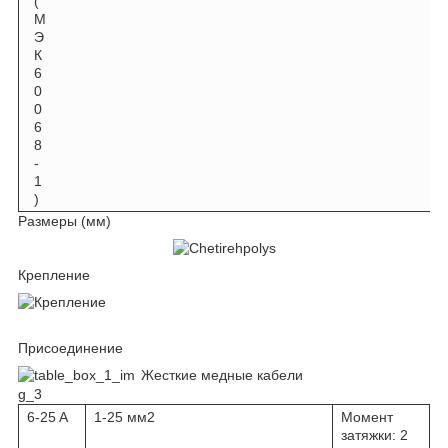
(
М
Э
К
6
0
0
6
8
-
1
)
Размеры (мм)
Крепление
Присоединение
Жесткие медные кабели
6-25 A
1-25 мм2
Момент
затяжки: 2