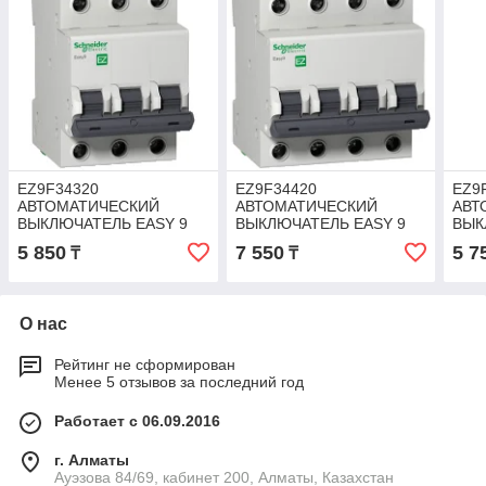
EZ9F34320
EZ9F34420
EZ9
АВТОМАТИЧЕСКИЙ
АВТОМАТИЧЕСКИЙ
АВТ
ВЫКЛЮЧАТЕЛЬ EASY 9
ВЫКЛЮЧАТЕЛЬ EASY 9
ВЫК
3П 20А С 4,5кА 400В
4П 20А С 4,5кА 400В
2П 6
5 850
7 550
5 7
₸
₸
О нас
Рейтинг не сформирован
Менее 5 отзывов за последний год
Работает с 06.09.2016
г. Алматы
Ауэзова 84/69, кабинет 200, Алматы, Казахстан