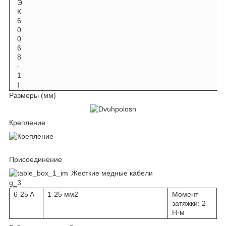
Э
К
6
0
0
6
8
-
1
)
Размеры (мм)
Крепление
Присоединение
Жесткие медные кабели
6-25 A
1-25 мм2
Момент
затяжки: 2
Н·м