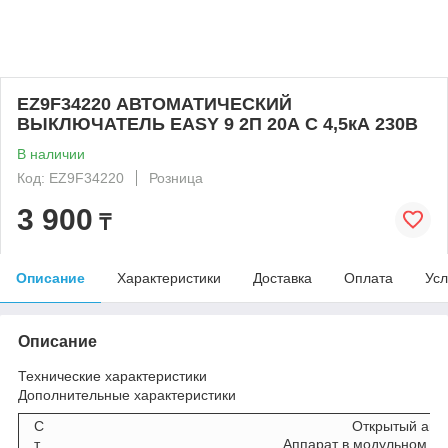
EZ9F34220 АВТОМАТИЧЕСКИЙ
ВЫКЛЮЧАТЕЛЬ EASY 9 2П 20А С 4,5кА 230В
В наличии
Код: EZ9F34220
Розница
3 900
₸
Описание
Характеристики
Доставка
Оплата
Усл
Описание
Технические характеристики
Дополнительные характеристики
С
Открытый апп
т
Аппарат в модульном шк