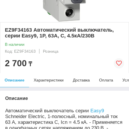
EZ9F34163 Автоматический выключатель,
серии Easy9, 1P, 63A, C, 4.5кА/230В
В наличии
Код: EZ9F34163
Розница
2 700
₸
Описание
Характеристики
Доставка
Оплата
Усл
Описание
Автоматический выключатель серии
Easy9
Schneider Electric, 1-полюсный, номинальный ток
63 А, характеристика С, Icn = 4.5 кА. - Применяется
в однофазных сетях напряжением до 230 В. -