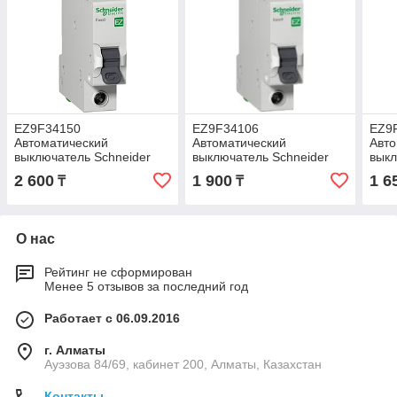
EZ9F34150
EZ9F34106
EZ9
Автоматический
Автоматический
Авто
выключатель Schneider
выключатель Schneider
выкл
Electric серии Easy9 1P,
Electric серии Easy9 1P,
1P, 
2 600
1 900
1 6
₸
₸
50A, C, 4.5кА/230В
6A, C, 4.5кА/230В
О нас
Рейтинг не сформирован
Менее 5 отзывов за последний год
Работает с 06.09.2016
г. Алматы
Ауэзова 84/69, кабинет 200, Алматы, Казахстан
Контакты