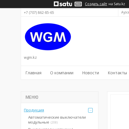
Создать сайт
на Satu.kz
Ауэз
+7 (707) 862-85-65
wgm.kz
Главная
О компании
Новости
Контакты
Продукция
Автоматические выключатели
модульные
208