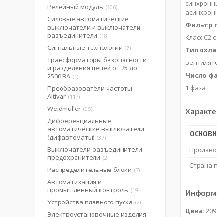
синхронн
Релейный модуль
306
асинхрон
Силовые автоматические
Фильтр 
выключатели и выключатели-
разъединители
18
Класс C2
Сигнальные технологии
7
Тип охл
Трансформаторы безопасности
вентилят
и разделения цепей от 25 до
Число фа
2500 ВА
1
1 фаза
Преобразователи частоты
Altivar
117
Weidmuller
95
Характе
Дифференциальные
автоматические выключатели
ОСНОВН
(дифавтоматы)
37
Выключатели-разъединители-
Произво
предохранители
2
Страна 
Распределительные блоки
7
Автоматизация и
промышленный контроль
19
Информа
Устройства плавного пуска
2
Цена:
209 
Электроустановочные изделия