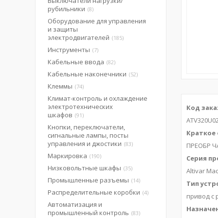
Выключатели нагрузки/
рубильники
8
Оборудование для управления
и защиты
электродвигателей
185
Инструменты
7
Кабельные ввода
82
Кабельные наконечники
52
Клеммы
74
Климат-контроль и охлаждение
электротехнических
Код зака
шкафов
91
ATV320U0
Кнопки, переключатели,
Краткое 
сигнальные лампы, посты
управления и джостики
83
ПРЕОБР Ч
Маркировка
190
Серия пр
Низковольтные шкафы
35
Altivar Ma
Промышленные разъемы
14
Тип устр
Распределительные коробки
4
привод с
Автоматизация и
Назначен
промышленный контроль
83