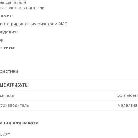
ые двигатели
ные электродвигатели
помех:
 с интегрированным фильтром ЭМС
аждения:
ор
з сети:
ристики
ЫЕ АТРИБУТЫ
дитель
Schneider E
производитель
Малайзия
ция для заказа
570 ₸