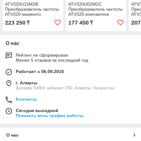
ATV320U15M2B
ATV320U02M2C
ATV
Преобразователь частоты
Преобразователь частоты
Прео
ATV320 книжного
ATV320 компактное
ATV3
исполнение 1,5 кВт 240 В
исполнение 0.18 кВт 240
испо
223 250
177 450
207
₸
₸
1Ф
В 1Ф
В 1
О нас
Рейтинг не сформирован
Менее 5 отзывов за последний год
Работает с 06.09.2016
г. Алматы
Ауэзова 84/69, кабинет 200, Алматы, Казахстан
Контакты
Сегодня выходной
Показать весь график работы
О нас