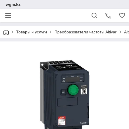
wgm.kz
Товары и услуги
Преобразователи частоты Altivar
Al