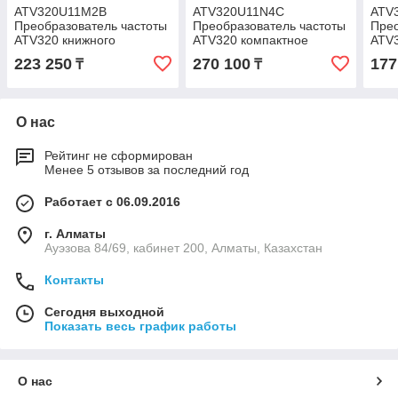
ATV320U11M2B
ATV320U11N4C
ATV
Преобразователь частоты
Преобразователь частоты
Прео
ATV320 книжного
ATV320 компактное
ATV3
исполнение 1,1 кВт 240 В
исполнение 1,1 кВт 500 В
испо
223 250
270 100
177
₸
₸
1Ф
3Ф
В 1
О нас
Рейтинг не сформирован
Менее 5 отзывов за последний год
Работает с 06.09.2016
г. Алматы
Ауэзова 84/69, кабинет 200, Алматы, Казахстан
Контакты
Сегодня выходной
Показать весь график работы
О нас