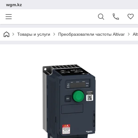
wgm.kz
Товары и услуги
Преобразователи частоты Altivar
Al