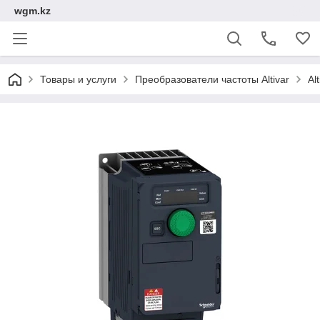
wgm.kz
Товары и услуги
Преобразователи частоты Altivar
Al