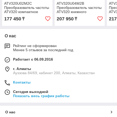
ATV320U02M2C
ATV320U04M2B
ATV
Преобразователь частоты
Преобразователь частоты
Прео
ATV320 компактное
ATV320 книжного
ATV3
исполнение 0.18 кВт 240
исполнение 0,37 кВт 240
испо
177 450
207 950
217
₸
₸
В 1Ф
В 1Ф
В 1
О нас
Рейтинг не сформирован
Менее 5 отзывов за последний год
Работает с 06.09.2016
г. Алматы
Ауэзова 84/69, кабинет 200, Алматы, Казахстан
Контакты
Сегодня выходной
Показать весь график работы
О нас