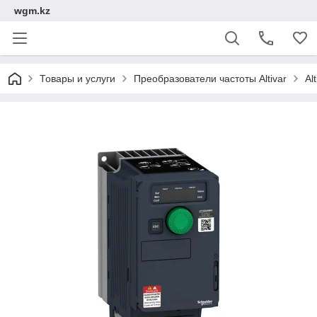
wgm.kz
Товары и услуги
Преобразователи частоты Altivar
Al