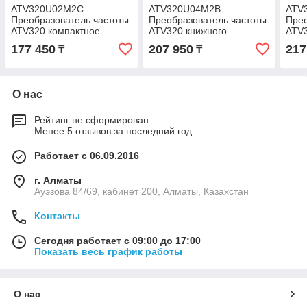
ATV320U02M2C
ATV320U04M2B
ATV
Преобразователь частоты
Преобразователь частоты
Прео
ATV320 компактное
ATV320 книжного
ATV3
исполнение 0.18 кВт 240
исполнение 0,37 кВт 240
испо
177 450
207 950
217
₸
₸
В 1Ф
В 1Ф
В 1
О нас
Рейтинг не сформирован
Менее 5 отзывов за последний год
Работает с 06.09.2016
г. Алматы
Ауэзова 84/69, кабинет 200, Алматы, Казахстан
Контакты
Сегодня работает с 09:00 до 17:00
Показать весь график работы
О нас