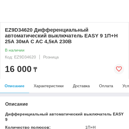
EZ9D34620 Дифференциальный
автоматический выключатель EASY 9 1П+Н
25А 30мА C AC 4,5кА 230В
В наличии
Код: EZ9D34620
Розница
16 000
₸
Описание
Характеристики
Доставка
Оплата
Усл
Описание
Дифференциальный автоматический выключатель EASY
9
Количество полюсов:
1П+Н