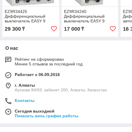
EZ9R34425
EZ9R34240
EZ9
Дифференциальный
Дифференциальный
Диф
выключатель EASY 9
выключатель EASY 9
авто
(УЗО) 4П 25А 30мА AC
(УЗО) 2П 40А 30мА AC
выкл
29 300
17 000
16 
₸
₸
230В
230В
1П+
4,5к
О нас
Рейтинг не сформирован
Менее 5 отзывов за последний год
Работает с 06.09.2016
г. Алматы
Ауэзова 84/69, кабинет 200, Алматы, Казахстан
Контакты
Сегодня выходной
Показать весь график работы