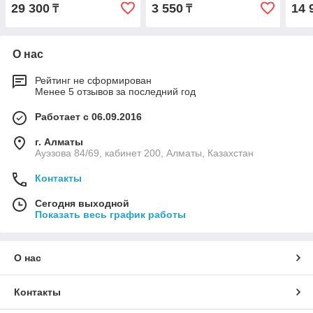
(УЗО) 4П 25А 30мА AC
2П 10А С 4,5кА 230В
(УЗО
29 300
3 550
14 
₸
₸
230В
230
О нас
Рейтинг не сформирован
Менее 5 отзывов за последний год
Работает с 06.09.2016
г. Алматы
Ауэзова 84/69, кабинет 200, Алматы, Казахстан
Контакты
Сегодня выходной
Показать весь график работы
О нас
Контакты