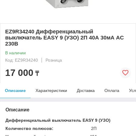
EZ9R34240 Дифференциальный
выключатель EASY 9 (УЗО) 2П 40А 30мА AC
230В
В наличии
Код: EZ9R34240
Розница
17 000
₸
Описание
Характеристики
Доставка
Оплата
Усл
Описание
Дифференциальный выключатель EASY 9 (УЗО)
Количество полюсов:
2П