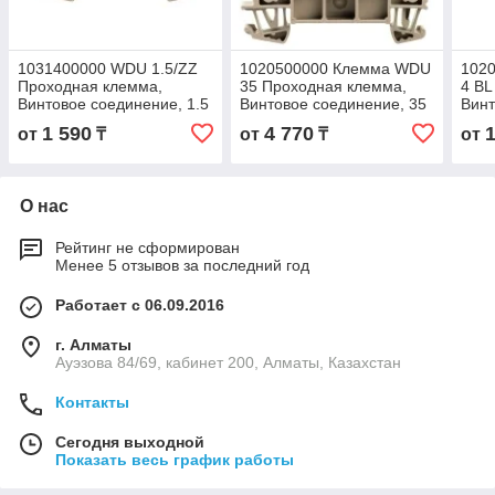
1031400000 WDU 1.5/ZZ
1020500000 Клемма WDU
102
Проходная клемма,
35 Проходная клемма,
4 BL
Винтовое соединение, 1.5
Винтовое соединение, 35
Винт
mm², 800 V, 17.5 A, Темно-
mm², 1000 V, 76 A, Темно-
mm²,
1 590
4 770
от
₸
от
₸
от
бежевый
бежевый
О нас
Рейтинг не сформирован
Менее 5 отзывов за последний год
Работает с 06.09.2016
г. Алматы
Ауэзова 84/69, кабинет 200, Алматы, Казахстан
Контакты
Сегодня выходной
Показать весь график работы