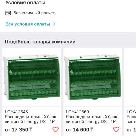
Условия оплаты
Безналичный расчет
Все условия оплаты
Подобные товары компании
LGY412548
LGY412560
LGY
Распределительный блок
Распределительный блок
Расп
винтовой Linergy DS - 4P -
винтовой Linergy DS - 4P -
винт
125A - 48 отверстий
125A - 60 отверстий
250А
17 350
14 600
от
₸
от
₸
от