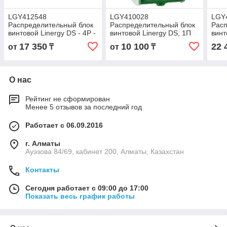
LGY412548
LGY410028
LGY
Распределительный блок
Распределительный блок
Расп
винтовой Linergy DS - 4P -
винтовой Linergy DS, 1П
винт
125A - 48 отверстий
250А 14 отверстия
160А
17 350
10 100
22 
от
₸
от
₸
О нас
Рейтинг не сформирован
Менее 5 отзывов за последний год
Работает с 06.09.2016
г. Алматы
Ауэзова 84/69, кабинет 200, Алматы, Казахстан
Контакты
Сегодня работает с 09:00 до 17:00
Показать весь график работы