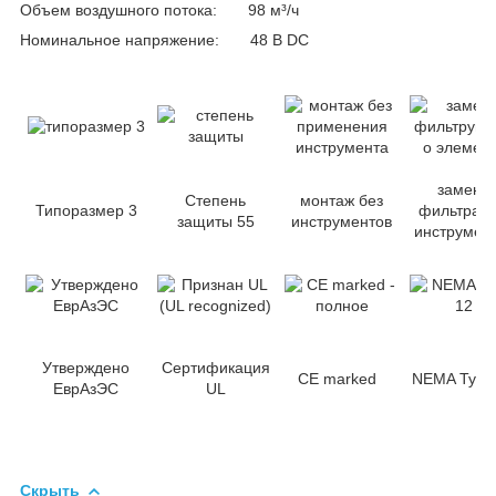
Объем воздушного потока: 98 м³/ч
Номинальное напряжение: 48 B DC
замена
Степень
монтаж без
Типоразмер 3
фильтра б
защиты 55
инструментов
инструмен
Утверждено
Сертификация
CE marked
NEMA Type
ЕврАзЭС
UL
Скрыть