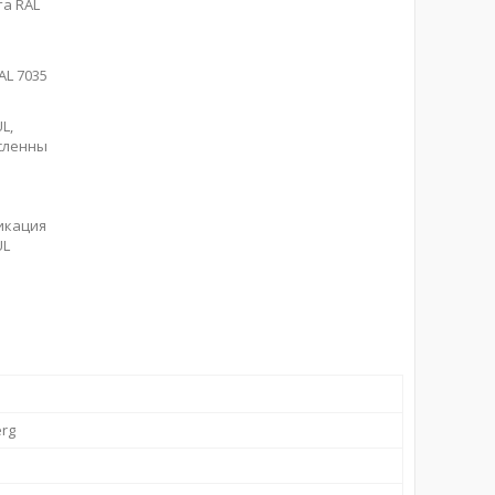
AL 7035
икация
L
rg