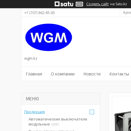
Создать сайт
на Satu.kz
Ауэз
+7 (707) 862-85-65
wgm.kz
Главная
О компании
Новости
Контакты
Продукция
Автоматические выключатели
модульные
208