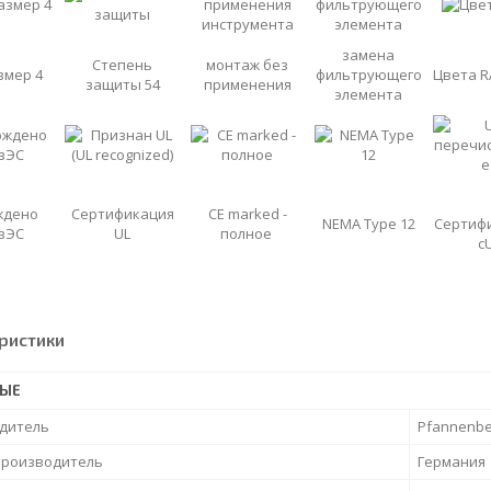
замена
Степень
монтаж без
змер 4
фильтрующего
Цвета R
защиты 54
применения
элемента
ждено
Сертификация
CE marked -
NEMA Type 12
Сертиф
зЭС
UL
полное
cU
ристики
НЫЕ
дитель
Pfannenbe
производитель
Германия