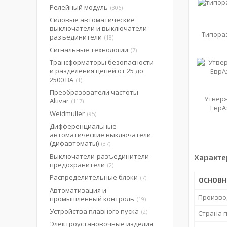
Релейный модуль
306
Силовые автоматические
выключатели и выключатели-
Типора
разъединители
18
Сигнальные технологии
7
Трансформаторы безопасности
и разделения цепей от 25 до
2500 ВА
1
Преобразователи частоты
Утвер
Altivar
117
ЕврА
Weidmuller
95
Дифференциальные
автоматические выключатели
(дифавтоматы)
37
Выключатели-разъединители-
Характе
предохранители
2
Распределительные блоки
7
ОСНОВ
Автоматизация и
Произво
промышленный контроль
19
Устройства плавного пуска
2
Страна 
Электроустановочные изделия