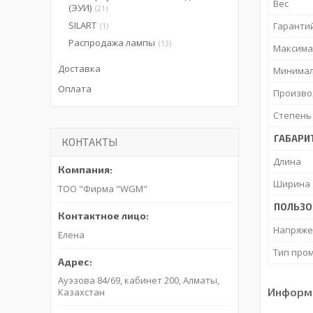
Вес
(ЭУИ)
21
SILART
Гаранти
1
Распродажа лампы
13
Максима
Доставка
Минимал
Оплата
Произво
Степень
ГАБАРИ
КОНТАКТЫ
Длина
Ширина
ТОО "Фирма "WGM"
ПОЛЬЗО
Напряже
Елена
Тип про
Ауэзова 84/69, кабинет 200, Алматы,
Информа
Казахстан