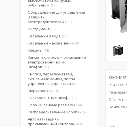
Выключатели нагрузки/
рубильники
8
Оборудование для управления
и защиты
электродвигателей
185
Инструменты
7
Кабельные ввода
82
Кабельные наконечники
52
Клеммы
74
Климат-контроль и охлаждение
электротехнических
шкафов
91
Кнопки, переключатели,
ВЕНТИЛЯТ
сигнальные лампы, посты
управления и джостики
83
PF 43.000 
Маркировка
190
Размеры м
Низковольтные шкафы
35
Объем во
Промышленные разъемы
14
Номиналь
Распределительные коробки
4
Автоматизация и
промышленный контроль
83