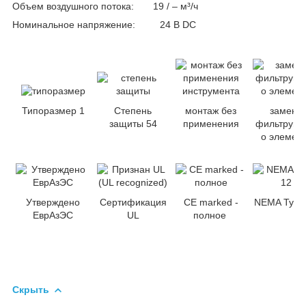
Объем воздушного потока: 19 / – м³/ч
Номинальное напряжение: 24 B DC
Типоразмер 1
Степень
монтаж без
замена
защиты 54
применения
фильтрующ
о элемен
Утверждено
Сертификация
CE marked -
NEMA Type
ЕврАзЭС
UL
полное
Скрыть