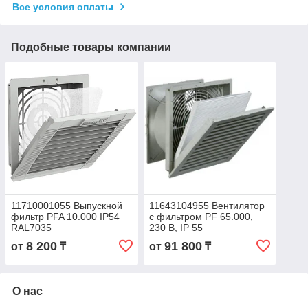
Все условия оплаты
Подобные товары компании
11710001055 Выпускной
11643104955 Вентилятор
фильтр PFA 10.000 IP54
с фильтром PF 65.000,
RAL7035
230 В, IP 55
8 200
91 800
от
₸
от
₸
О нас