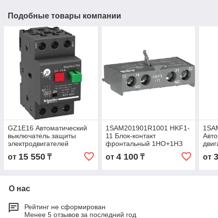
Подобные товары компании
GZ1E16 Автоматический
1SAM201901R1001 HKF1-
1SA
выключатель защиты
11 Блок-контакт
Авт
электродвигателей
фронтальный 1НО+1НЗ
двиг
мощностью до 5.5кВт, на
для MS116/MS132
100к
15 550
4 100
от
₸
от
₸
от
токи 9 - 14А
О нас
Рейтинг не сформирован
Менее 5 отзывов за последний год