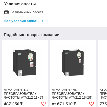
Условия оплаты
Безналичный расчет
Все условия оплаты
Подобные товары компании
ATV212HD11N4
ATV212HD15N4
ATV
ПРЕОБРАЗОВАТЕЛЬ
ПРЕОБРАЗОВАТЕЛЬ
ПРЕ
ЧАСТОТЫ ATV212 11КВТ
ЧАСТОТЫ ATV212 15КВТ
ЧАС
480В IP21
480В IP21
480В
487 250
671 510
775
₸
от
₸