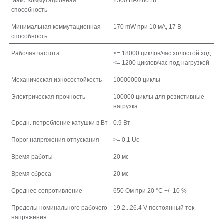
Макс. коммутационная
2500 ВА/280 Вт
способность
Минимальная коммутационная
170 mW при 10 мА, 17 В
способность
Рабочая частота
<= 18000 циклов/час холостой ход
<= 1200 циклов/час под нагрузкой
Механическая износостойкость
10000000 циклы
Электрическая прочность
100000 циклы для резистивные
нагрузка
Средн. потребление катушки в Вт
0.9 Вт
Порог напряжения отпускания
>= 0,1 Uc
Время работы
20 мс
Время сброса
20 мс
Среднее сопротивление
650 Ом при 20 °C +/- 10 %
Пределы номинального рабочего
19.2...26.4 V постоянный ток
напряжения