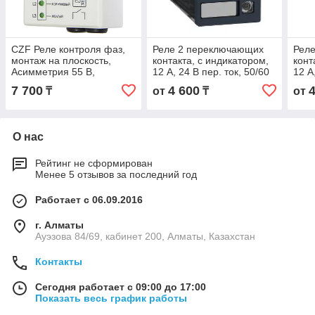
CZF Реле контроля фаз,
Реле 2 переключающих
Рел
монтаж на плоскость,
контакта, с индикатором,
конт
Асимметрия 55 В,
12 А, 24 В пер. ток, 50/60
12 А
задержка отключения 3-5
Hz
7 700
4 600
₸
от
₸
от
с, контакт 1Z.
О нас
Рейтинг не сформирован
Менее 5 отзывов за последний год
Работает с 06.09.2016
г. Алматы
Ауэзова 84/69, кабинет 200, Алматы, Казахстан
Контакты
Сегодня работает с 09:00 до 17:00
Показать весь график работы