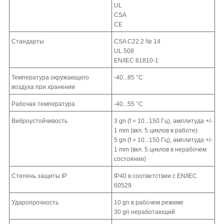
UL
CSA
CE
Стандарты
CSA C22.2 № 14
UL 508
EN/IEC 61810-1
Температура окружающего
-40...85 °C
воздуха при хранении
Рабочая температура
-40...55 °C
Виброустойчивость
3 gn (f = 10...150 Гц), амплитуда +/-
1 mm (вкл. 5 циклов в работе)
5 gn (f = 10...150 Гц), амплитуда +/-
1 mm (вкл. 5 циклов в нерабочем
состоянии)
Cтепень защиты IP
IP40 в соответствии с EN/IEC
60529
Ударопрочность
10 gn в рабочем режиме
30 gn неработающий