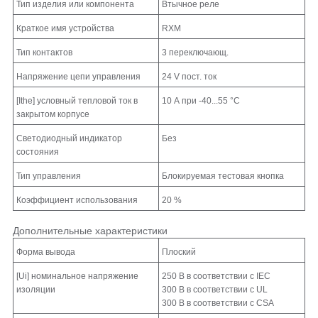
Тип изделия или компонента
Втычное реле
Краткое имя устройства
RXM
Тип контактов
3 переключающ.
Напряжение цепи управления
24 V пост. ток
[Ithe] условный тепловой ток в
10 А при -40...55 °C
закрытом корпусе
Светодиодный индикатор
Без
состояния
Тип управления
Блокируемая тестовая кнопка
Коэффициент использования
20 %
Дополнительные характеристики
Форма вывода
Плоский
[Ui] номинальное напряжение
250 В в соответствии с IEC
изоляции
300 В в соответствии с UL
300 В в соответствии с CSA