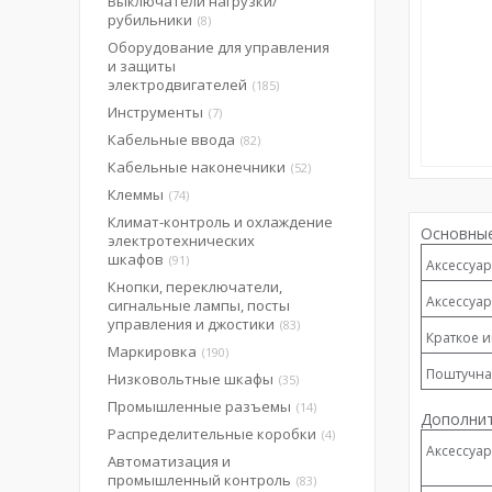
Выключатели нагрузки/
рубильники
8
Оборудование для управления
и защиты
электродвигателей
185
Инструменты
7
Кабельные ввода
82
Кабельные наконечники
52
Клеммы
74
Климат-контроль и охлаждение
Основные
электротехнических
шкафов
91
Аксессуар
Кнопки, переключатели,
Аксессуар
сигнальные лампы, посты
управления и джостики
83
Краткое и
Маркировка
190
Поштучна
Низковольтные шкафы
35
Промышленные разъемы
14
Дополнит
Распределительные коробки
4
Аксессуар
Автоматизация и
промышленный контроль
83