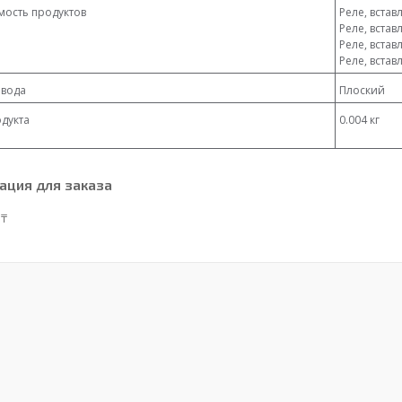
мость продуктов
Реле, вста
Реле, вста
Реле, вста
Реле, вста
вода
Плоский
дукта
0.004 кг
ция для заказа
 ₸