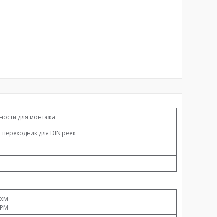
ности для монтажа
переходник для DIN реек
RXM
RPM