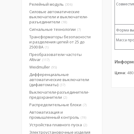
Релейный модуль
Совмести
306
Силовые автоматические
выключатели и выключатели-
разъединители
18
Сигнальные технологии
7
Форма вы
Трансформаторы безопасности
Масса про
и разделения цепей от 25 до
2500 ВА
1
Преобразователи частоты
Altivar
117
Информа
Weidmuller
95
Цена:
480
Дифференциальные
автоматические выключатели
(дифавтоматы)
37
Выключатели-разъединители-
предохранители
2
Распределительные блоки
7
Автоматизация и
промышленный контроль
19
Устройства плавного пуска
2
Электроустановочные изделия