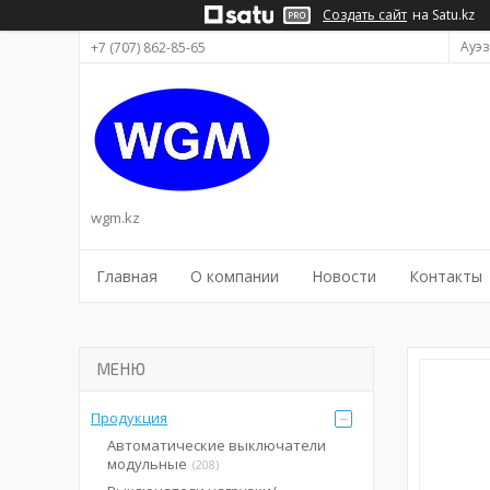
Создать сайт
на Satu.kz
Ауэз
+7 (707) 862-85-65
wgm.kz
Главная
О компании
Новости
Контакты
Продукция
Автоматические выключатели
модульные
208