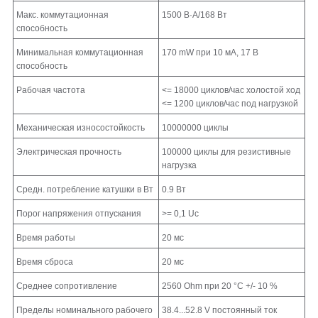
Макс. коммутационная
1500 В·А/168 Вт
способность
Минимальная коммутационная
170 mW при 10 мА, 17 В
способность
Рабочая частота
<= 18000 циклов/час холостой ход
<= 1200 циклов/час под нагрузкой
Механическая износостойкость
10000000 циклы
Электрическая прочность
100000 циклы для резистивные
нагрузка
Средн. потребление катушки в Вт
0.9 Вт
Порог напряжения отпускания
>= 0,1 Uc
Время работы
20 мс
Время сброса
20 мс
Среднее сопротивление
2560 Ohm при 20 °C +/- 10 %
Пределы номинального рабочего
38.4...52.8 V постоянный ток