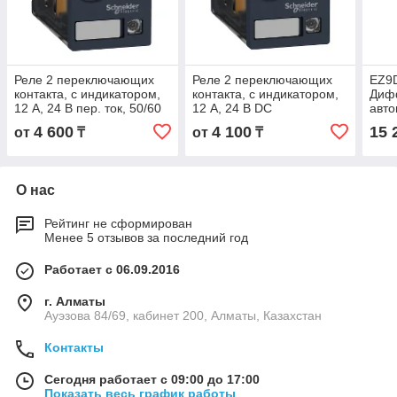
Реле 2 переключающих
Реле 2 переключающих
EZ9
контакта, с индикатором,
контакта, с индикатором,
Диф
12 А, 24 В пер. ток, 50/60
12 А, 24 В DC
авто
Hz
выкл
4 600
4 100
15 
от
₸
от
₸
1П+
4,5к
О нас
Рейтинг не сформирован
Менее 5 отзывов за последний год
Работает с 06.09.2016
г. Алматы
Ауэзова 84/69, кабинет 200, Алматы, Казахстан
Контакты
Сегодня работает с 09:00 до 17:00
Показать весь график работы