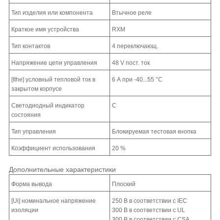
Тип изделия или компонента
Втычное реле
Краткое имя устройства
RXM
Тип контактов
4 переключающ.
Напряжение цепи управления
48 V пост. ток
[Ithe] условный тепловой ток в
6 А при -40...55 °C
закрытом корпусе
Светодиодный индикатор
С
состояния
Тип управления
Блокируемая тестовая кнопка
Коэффициент использования
20 %
Дополнительные характеристики
Форма вывода
Плоский
[Ui] номинальное напряжение
250 В в соответствии с IEC
изоляции
300 В в соответствии с UL
300 В в соответствии с CSA