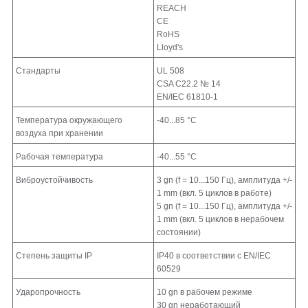
REACH
CE
RoHS
Lloyd's
Стандарты
UL 508
CSA C22.2 № 14
EN/IEC 61810-1
Температура окружающего
-40...85 °C
воздуха при хранении
Рабочая температура
-40...55 °C
Виброустойчивость
3 gn (f = 10...150 Гц), амплитуда +/-
1 mm (вкл. 5 циклов в работе)
5 gn (f = 10...150 Гц), амплитуда +/-
1 mm (вкл. 5 циклов в нерабочем
состоянии)
Cтепень защиты IP
IP40 в соответствии с EN/IEC
60529
Ударопрочность
10 gn в рабочем режиме
30 gn неработающий