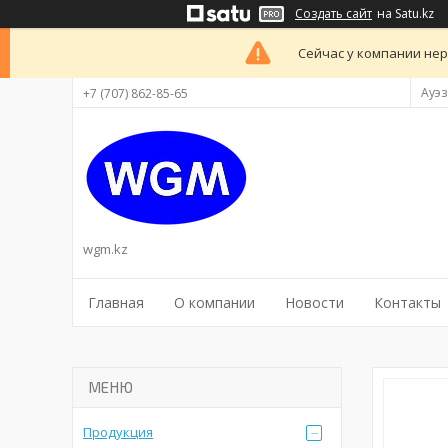
Создать сайт
на Satu.kz
Сейчас у компании нер
Ауэз
+7 (707) 862-85-65
wgm.kz
Главная
О компании
Новости
Контакты
Продукция