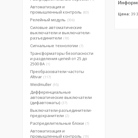
Информа
Автоматизация и
промышленный контроль
83
Цена:
39 3
Релейный модуль
306
Силовые автоматические
выключатели и выключатели-
разъединители
18
Сигнальные технологии
7
Трансформаторы безопасности
и разделения цепей от 25 до
2500 ВА
1
Преобразователи частоты
Altivar
117
Weidmuller
95
Дифференциальные
автоматические выключатели
(дифавтоматы)
37
Выключатели-разъединители-
предохранители
2
Распределительные блоки
7
Автоматизация и
промышленный контроль
19