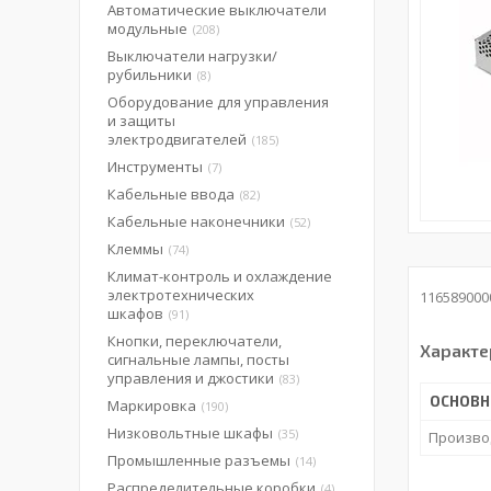
Автоматические выключатели
модульные
208
Выключатели нагрузки/
рубильники
8
Оборудование для управления
и защиты
электродвигателей
185
Инструменты
7
Кабельные ввода
82
Кабельные наконечники
52
Клеммы
74
Климат-контроль и охлаждение
электротехнических
116589000
шкафов
91
Кнопки, переключатели,
Характе
сигнальные лампы, посты
управления и джостики
83
ОСНОВ
Маркировка
190
Низковольтные шкафы
35
Произво
Промышленные разъемы
14
Распределительные коробки
4