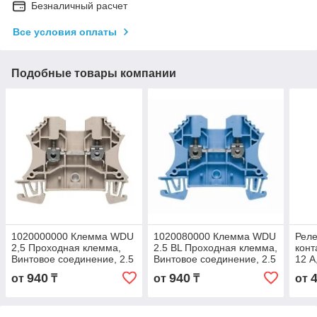
Безналичный расчет
Все условия оплаты
Подобные товары компании
1020000000 Клемма WDU
1020080000 Клемма WDU
Рел
2,5 Проходная клемма,
2.5 BL Проходная клемма,
конт
Винтовое соединение, 2.5
Винтовое соединение, 2.5
12 А
mm², 800 V, 24 A, Темно-
mm², 800 V, 24 A, синий
Hz
940
940
от
₸
от
₸
от
бежевый