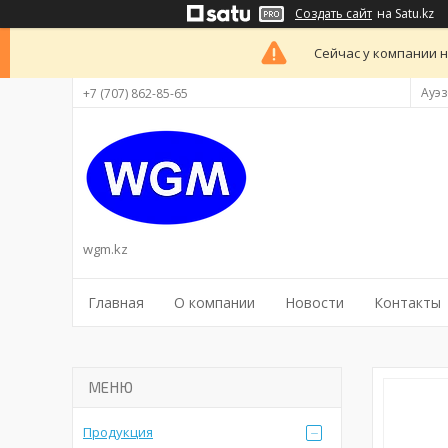
Создать сайт
на Satu.kz
Сейчас у компании н
Ауэз
+7 (707) 862-85-65
wgm.kz
Главная
О компании
Новости
Контакты
Продукция