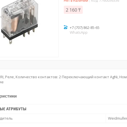
Нет в наличии
Код:
7760056336
2 160 ₸
+7 (707) 862-85-65
WhatsApp
DRI, Реле, Количество контактов: 2 Переключающий контакт AgNi, Ном
ие
ристики
ЫЕ АТРИБУТЫ
дитель
Weidmulle