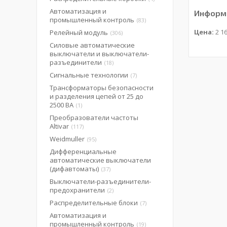
Автоматизация и
Информа
промышленный контроль
83
Цена:
2 16
Релейный модуль
306
Силовые автоматические
выключатели и выключатели-
разъединители
18
Сигнальные технологии
7
Трансформаторы безопасности
и разделения цепей от 25 до
2500 ВА
1
Преобразователи частоты
Altivar
117
Weidmuller
95
Дифференциальные
автоматические выключатели
(дифавтоматы)
37
Выключатели-разъединители-
предохранители
2
Распределительные блоки
7
Автоматизация и
промышленный контроль
19