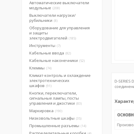
Автоматические выключатели
модульные
208
Выключатели нагрузки/
рубильники
8
Оборудование для управления
и защиты
электродвигателей
185
Инструменты
7
Кабельные ввода
82
Кабельные наконечники
52
Клеммы
74
Климат-контроль и охлаждение
электротехнических
D-SERIES 
шкафов
91
соединен
Кнопки, переключатели,
сигнальные лампы, посты
Характе
управления и джостики
83
Маркировка
190
ОСНОВН
Низковольтные шкафы
35
Произво
Промышленные разъемы
14
Распределительные коробки
4