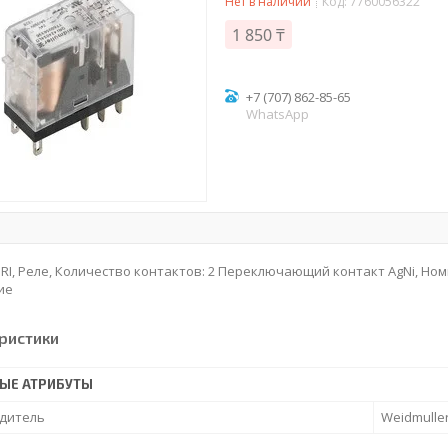
Нет в наличии
Код:
7760056322
1 850 ₸
+7 (707) 862-85-65
WhatsApp
DRI, Реле, Количество контактов: 2 Переключающий контакт AgNi, Ном
ие
ристики
ЫЕ АТРИБУТЫ
дитель
Weidmulle