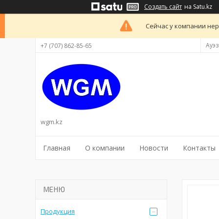
Создать сайт
на Satu.kz
Сейчас у компании нер
Ауэз
+7 (707) 862-85-65
wgm.kz
Главная
О компании
Новости
Контакты
Продукция