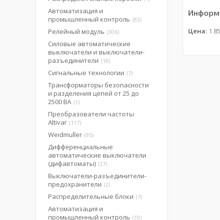
Автоматизация и
Информа
промышленный контроль
83
Цена:
1 85
Релейный модуль
306
Силовые автоматические
выключатели и выключатели-
разъединители
18
Сигнальные технологии
7
Трансформаторы безопасности
и разделения цепей от 25 до
2500 ВА
1
Преобразователи частоты
Altivar
117
Weidmuller
95
Дифференциальные
автоматические выключатели
(дифавтоматы)
37
Выключатели-разъединители-
предохранители
2
Распределительные блоки
7
Автоматизация и
промышленный контроль
19