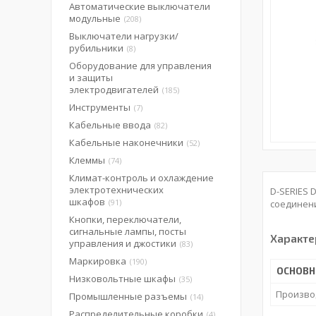
Автоматические выключатели
модульные
208
Выключатели нагрузки/
рубильники
8
Оборудование для управления
и защиты
электродвигателей
185
Инструменты
7
Кабельные ввода
82
Кабельные наконечники
52
Клеммы
74
Климат-контроль и охлаждение
электротехнических
D-SERIES 
шкафов
91
соединен
Кнопки, переключатели,
сигнальные лампы, посты
Характе
управления и джостики
83
Маркировка
190
ОСНОВН
Низковольтные шкафы
35
Произво
Промышленные разъемы
14
Распределительные коробки
4