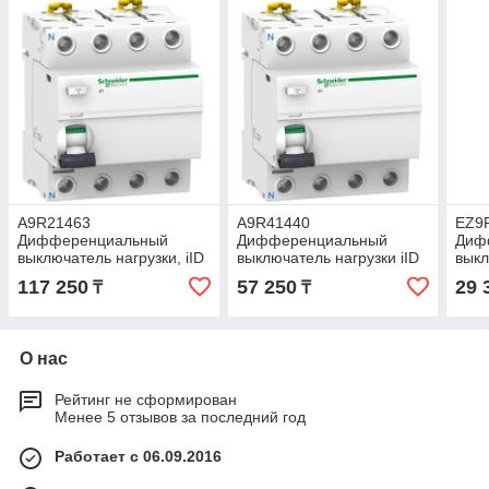
A9R21463
A9R41440
EZ9
Дифференциальный
Дифференциальный
Диф
выключатель нагрузки, iID
выключатель нагрузки iID
выкл
4P 63A 30мА, тип A
4P 40A 30мА, тип AC
(УЗО
117 250
57 250
29 
₸
₸
230
О нас
Рейтинг не сформирован
Менее 5 отзывов за последний год
Работает с 06.09.2016