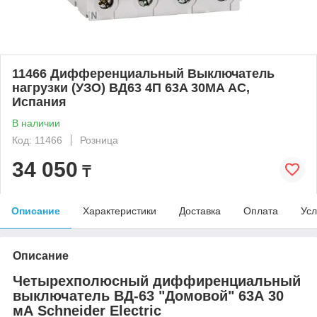
11466 Дифференциальный Выключатель
нагрузки (УЗО) ВД63 4П 63A 30MA АС,
Испания
В наличии
Код: 11466
Розница
34 050
₸
Описание
Характеристики
Доставка
Оплата
Усл
Описание
Четырехполюсный диффиренциальный
выключатель ВД-63 "Домовой" 63А 30
мА Schneider Electric