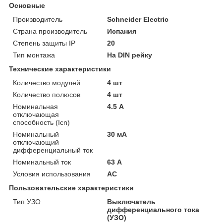
Основные
Производитель
Schneider Electric
Страна производитель
Испания
Степень защиты IP
20
Тип монтажа
На DIN рейку
Технические характеристики
Количество модулей
4 шт
Количество полюсов
4 шт
Номинальная
4.5 А
отключающая
способность (Icn)
Номинальный
30 мА
отключающий
дифференциальный ток
Номинальный ток
63 А
Условия использования
АС
Пользовательские характеристики
Тип УЗО
Выключатель
дифференциального тока
(УЗО)